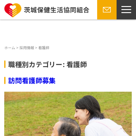
toggl
navig
Skip
お問い合
to
わせ
content
ホーム
>
採用情報
>
看護師
職種別カテゴリー:
看護師
訪問看護師募集