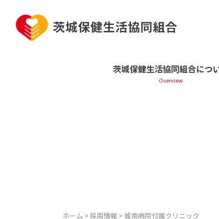
Skip
to
content
茨城保健生活協同組合につ
ホーム
>
採用情報
>
城南病院付属クリニック