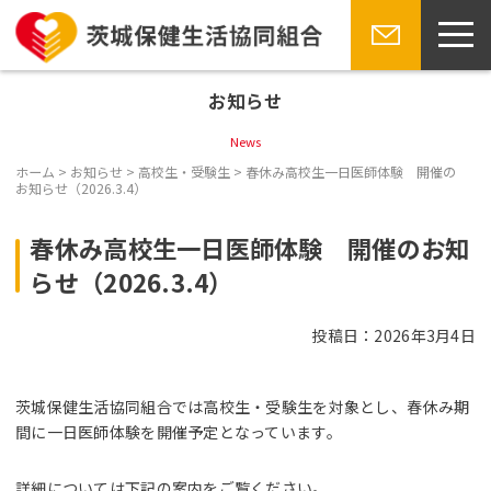
toggl
navig
Skip
お問い合
to
わせ
お知らせ
content
News
ホーム
>
お知らせ
>
高校生・受験生
>
春休み高校生一日医師体験 開催の
お知らせ（2026.3.4）
春休み高校生一日医師体験 開催のお知
らせ（2026.3.4）
投稿日：2026年3月4日
茨城保健生活協同組合では高校生・受験生を対象とし、春休み期
間に一日医師体験を開催予定となっています。
詳細については下記の案内をご覧ください。