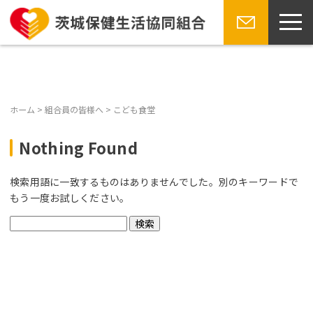
toggl
navig
Skip
お問い合
to
わせ
content
ホーム
>
組合員の皆様へ
>
こども食堂
Nothing Found
検索用語に一致するものはありませんでした。別のキーワードで
もう一度お試しください。